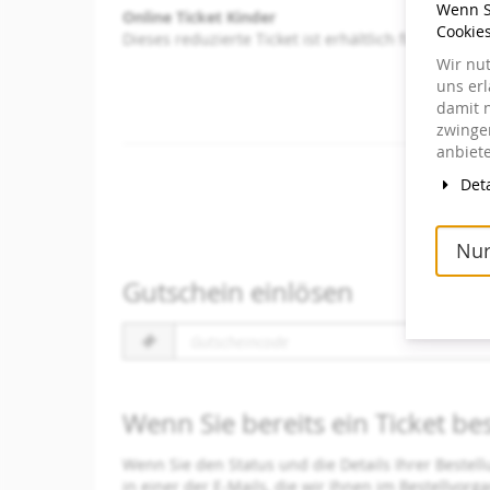
Wenn Si
Online Ticket Kinder
Cookie
Dieses reduzierte Ticket ist erhältlich für Kinder 
Wir nu
uns er
damit 
zwingen
anbiete
Deta
Nur
Gutschein einlösen
Gutscheincode
erforderlich
Wenn Sie bereits ein Ticket be
Wenn Sie den Status und die Details Ihrer Bestell
in einer der E-Mails, die wir Ihnen im Bestellvor